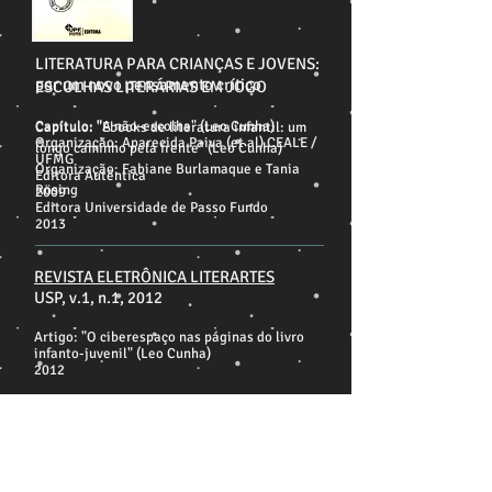
LITERATURA PARA CRIANÇAS E JOVENS:
por um novo pensamento crítico
ESCOLHAS LITERÁRIAS EM JOGO
Capítulo: "A não-escolha" (Leo Cunha)
Capítulo: "Ebooks de literatura infantil: um
Organização: Aparecida Paiva (et al) CEALE /
longo caminho pela frente" (Leo Cunha)
UFMG
Organização: Fabiane Burlamaque e Tania
Editora Autêntica
Rösing
2009
Editora Universidade de Passo Fundo
2013
REVISTA ELETRÔNICA LITERARTES
USP, v.1, n.1, 2012
Artigo: "O ciberespaço nas páginas do livro
infanto-juvenil" (Leo Cunha)
2012